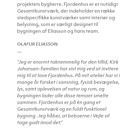
projektets bygherre. Fjordenhus er et nutidigt
Gesamtkunstværk
, der indeholder en række
stedspecifikke kunstværker samt interiør og
belysning, som er særligt designet til
bygningen af Eliasson og hans team.
OLAFUR ELIASSON:
“Jeg er enormt taknemmelig for den tillid, Kirk
Johansen-familien har vist mig ved at invitere
mig til at lave Fjordenhus. På mit atelier har vi i
mange år forsket i sansning, fysisk bevægelse,
lys, samt oplevelsen af natur og rum, og
bygningen lader alle disse temaer smelte
sammen. Fjordenhus er på én gang et
Gesamtkunstværk
og en fuldt funktionel
bygning. Jeg håber, at beboerne i Vejle vil
tage godt imod det.”