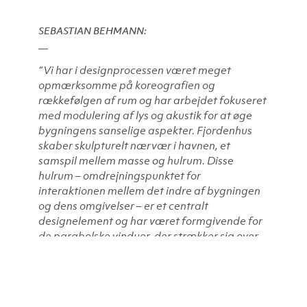
SEBASTIAN BEHMANN:
“Vi har i designprocessen været meget
opmærksomme på koreografien og
rækkefølgen af rum og har arbejdet fokuseret
med modulering af lys og akustik for at øge
bygningens sanselige aspekter. Fjordenhus
skaber skulpturelt nærvær i havnen, et
samspil mellem masse og hulrum. Disse
hulrum – omdrejningspunktet for
interaktionen mellem det indre af bygningen
og dens omgivelser – er et centralt
designelement og har været formgivende for
de parabolske vinduer, der strækker sig over
flere etager.”
FAKTA OM OLAFUR ELIASSON: