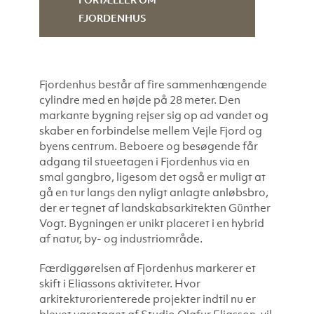
FJORDENHUS
Fjordenhus består af fire sammenhængende
cylindre med en højde på 28 meter. Den
markante bygning rejser sig op ad vandet og
skaber en forbindelse mellem Vejle Fjord og
byens centrum. Beboere og besøgende får
adgang til stueetagen i Fjordenhus via en
smal gangbro, ligesom det også er muligt at
gå en tur langs den nyligt anlagte anløbsbro,
der er tegnet af landskabsarkitekten Günther
Vogt. Bygningen er unikt placeret i en hybrid
af natur, by- og industriområde.
Færdiggørelsen af Fjordenhus markerer et
skift i Eliassons aktiviteter. Hvor
arkitekturorienterede projekter indtil nu er
blevet varetaget af Studio Olafur Eliasson, vil