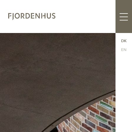
DK
EN